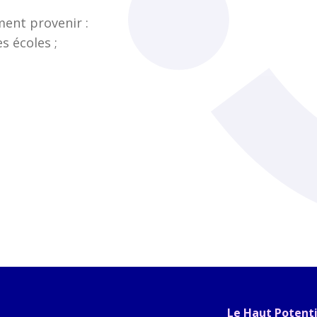
ent provenir :
s écoles ;
Le Haut Potentie