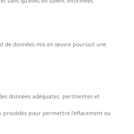
et sans qu’elles en soient informées.
ment de données mis en œuvre poursuit une
e des données adéquates, pertinentes et
des procédés pour permettre l’effacement ou